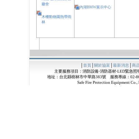
廳舍
內湖BMW展示中心
木柵動物園熱帶雨
林
│
首頁
│
關於協富
│
最新消息
│
商
主要服務項目：消防設備‧消防器材‧LED緊急照明
地址：台北縣樹林市中華路383號 服務專線：02-8685
Safe Fire Protection Equipme