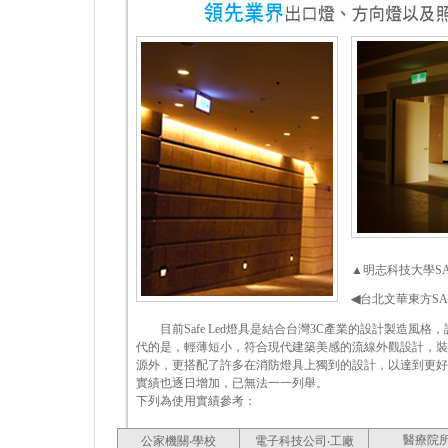
▲
明志科技大學S
◀
台北文華東方S
目前Safe Led燈具是結合台灣3C產業的設計製造風
代的是，輕薄短小，符合現代建築美感的流線外觀設計，裝
源外，更搭配了許多在消防燈具上獨到的設計，以達到更好
實績也逐日增加，已無法一一列舉。
下列為使用實績參考：
醫療院
公家機關‧學校
電子科技公司‧工廠