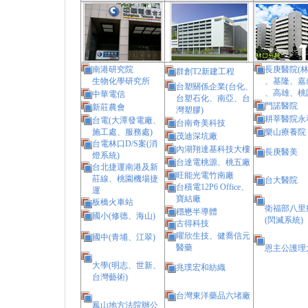
南港研究院
長庚醫院(
群創T2新建工程
生物化學研究所
、基隆、嘉
台塑關係企業
(台化、
、高雄、桃
中華電信
台塑石化、
南亞、台
門諾醫院
新莊農會
灣塑膠)
耕莘醫院永
台電(大潭發電廠、
台南奇美科技
施工處、服務處)
樂山療養院
茂迪深坑廠
台電林口D/S案(消
內湖翔達基科技大樓
長庚醫美
燈系統)
台達電桃源、桃五廠
台北捷運南港及新
旺能光電竹南廠
莊線、桃園機場捷
台大醫院
台積電12P6 Office、
運
寶結廠
板橋火車站
衛福部八里
穩懋半導體
國小(修德、海山)
(閃滅系統)
古得科技
曜欣生技、健喬信元
國中(青埔、江翠)
醫藥
恩主公護理
大學(明志、世新、
兆璞宏和紡織
台灣藝術)
台灣東洋藥品六堵廠
鳳山地方法院辦公