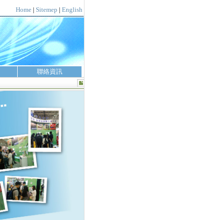
Home
|
Sitemep
|
English
聯絡資訊