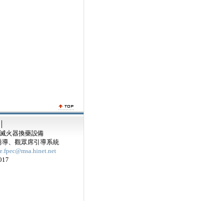
│
‧滅火器換藥設備
誘導、觀眾席引導系統
fe.fpec@msa.hinet.net
017