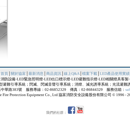
│
首頁
│
關於協富
│
最新消息
│
商品資訊
│
線上Q&A
│
檔案下載
│
LED產品使用實績
消防設備‧LED緊急照明燈‧LED出口標示燈‧LED避難指示燈‧LED相關燈具客製
型避難引導系統；閃滅、閃滅音聲引導系統；消燈、減光誘導系統；光流避難
路383號 服務專線：02-86852329 傳真：02-86844329 服務信箱：
sa
fe Fire Protection Equipment Co., Ltd.協富消防安全設備股份有限公司 © 1996 - 2
我們的社群：