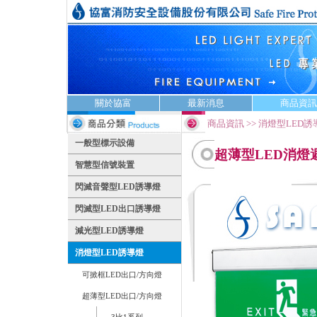
關於協富
最新消息
商品資訊
商品資訊 >> 消燈型LED
一般型標示設備
超薄型LED消燈
智慧型信號裝置
閃滅音聲型LED誘導燈
閃滅型LED出口誘導燈
減光型LED誘導燈
消燈型LED誘導燈
可掀框LED出口/方向燈
超薄型LED出口/方向燈