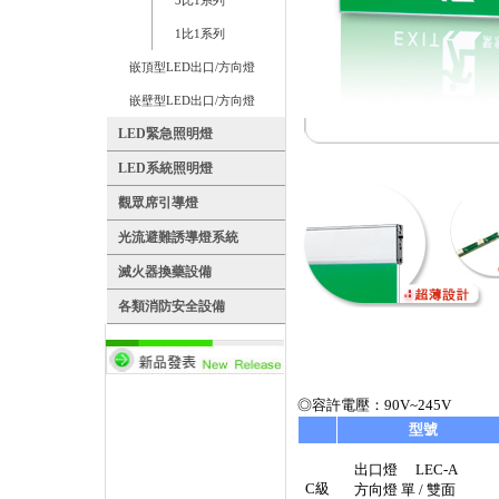
3比1系列
1比1系列
嵌頂型LED出口/方向燈
嵌壁型LED出口/方向燈
LED緊急照明燈
LED系統照明燈
觀眾席引導燈
光流避難誘導燈系統
滅火器換藥設備
各類消防安全設備
◎容許電壓：90V~245V
型號
出口燈 LEC-A
C級
方向燈 單 / 雙面