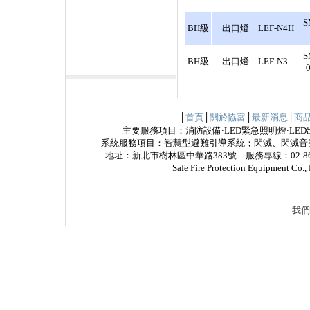
S
BH級
出口燈 LEF-N4H
S
BH級
出口燈 LEF-N3
│
首頁
│
關於協富
│
最新消息
│
商
主要服務項目：消防設備‧LED緊急照明燈‧LED
系統服務項目：智慧型避難引導系統；閃滅、閃滅音
地址：新北市樹林區中華路383號 服務專線：02-8685
Safe Fire Protection Equipme
我們