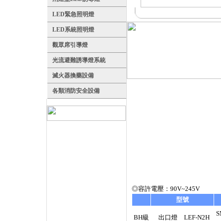
LED緊急照明燈
LED系統照明燈
觀眾席引導燈
光流避難誘導燈系統
滅火器換藥設備
各類消防安全設備
◎容許電壓：90V~245V
型號
S
BH級
出口燈 LEF-N2H