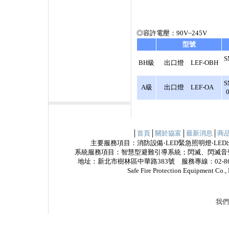
◎容許電壓：90V~245V
型號
S
BH級
出口燈 LEF-OBH
S
A級
出口燈 LEF-OA
│
首頁
│
關於協富
│
最新消息
│
商
主要服務項目：消防設備‧LED緊急照明燈‧LED
系統服務項目：智慧型避難引導系統；閃滅、閃滅音
地址：新北市樹林區中華路383號 服務專線：02-8685
Safe Fire Protection Equipme
我們