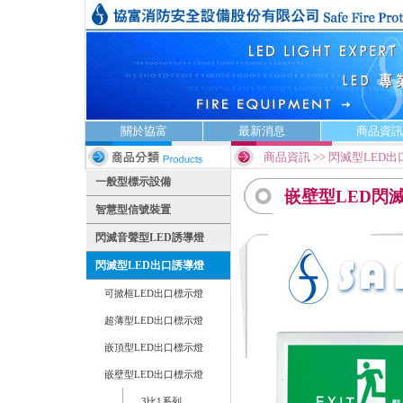
關於協富
最新消息
商品資訊
商品資訊 >> 閃滅型LED出
一般型標示設備
嵌壁型LED閃滅
智慧型信號裝置
閃滅音聲型LED誘導燈
閃滅型LED出口誘導燈
可掀框LED出口標示燈
超薄型LED出口標示燈
嵌頂型LED出口標示燈
嵌壁型LED出口標示燈
3比1系列