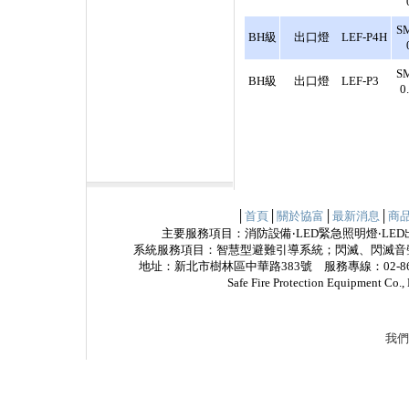
S
BH級
出口燈 LEF-P4H
S
BH級
出口燈 LEF-P3
0
│
首頁
│
關於協富
│
最新消息
│
商
主要服務項目：消防設備‧LED緊急照明燈‧LED
系統服務項目：智慧型避難引導系統；閃滅、閃滅音
地址：新北市樹林區中華路383號 服務專線：02-8685
Safe Fire Protection Equipme
我們