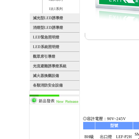
1比1系列
減光型LED誘導燈
消燈型LED誘導燈
LED緊急照明燈
LED系統照明燈
觀眾席引導燈
光流避難誘導燈系統
滅火器換藥設備
各類消防安全設備
◎容許電壓：90V~245V
型號
S
BH級
出口燈 LEF-P2H