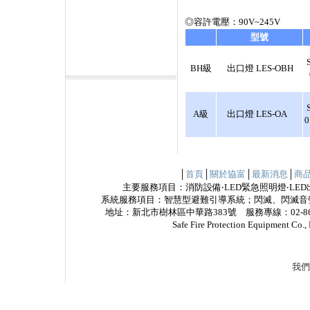
◎容許電壓：90V~245V
型號
BH級
出口燈 LES-OBH
A級
出口燈 LES-OA
0
│
首頁
│
關於協富
│
最新消息
│
商
主要服務項目：消防設備‧LED緊急照明燈‧LED
系統服務項目：智慧型避難引導系統；閃滅、閃滅音
地址：新北市樹林區中華路383號 服務專線：02-8685
Safe Fire Protection Equipme
我們