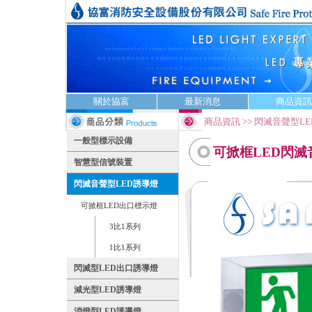
關於協富
最新消息
商品資訊
商品資訊 >> 閃滅音聲型L
一般型標示設備
可掀框LED閃滅
智慧型信號裝置
閃滅音聲型LED誘導燈
可掀框LED出口標示燈
3比1系列
1比1系列
閃滅型LED出口誘導燈
減光型LED誘導燈
消燈型LED誘導燈